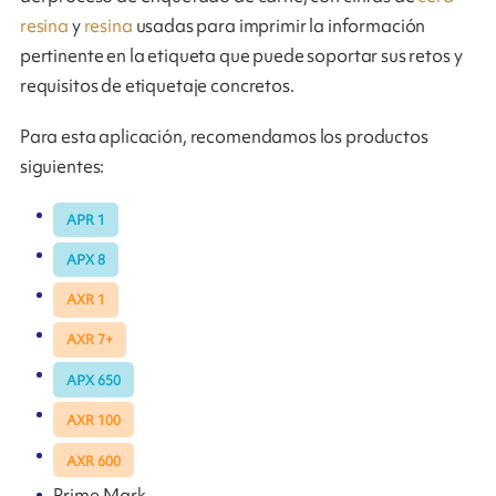
resina
y
resina
usadas para imprimir la información
pertinente en la etiqueta que puede soportar sus retos y
requisitos de etiquetaje concretos.
Para esta aplicación, recomendamos los productos
siguientes:
APR 1
APX 8
AXR 1
AXR 7+
APX 650
AXR 100
AXR 600
Prime Mark