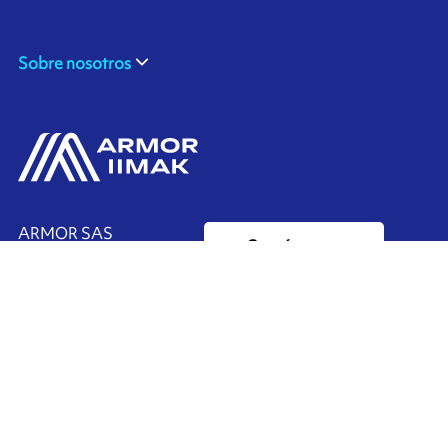
Sobre nosotros
ARMOR SAS
Contáctenos
20, rue Chevreul
CS 90508
44105 NANTES CEDEX 4
Ink'side
FRANCE
Mi cuenta
+33 (0)2 40 38 40 00
ES