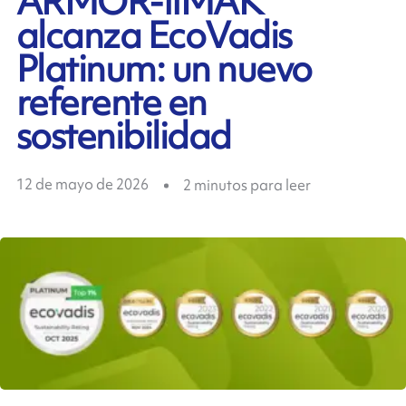
ARMOR-IIMAK
alcanza EcoVadis
Platinum: un nuevo
referente en
sostenibilidad
12 de mayo de 2026
2
minutos para leer