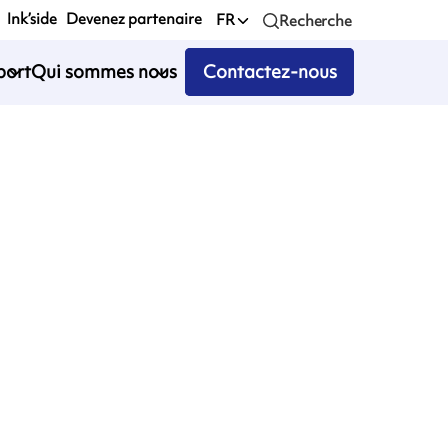
Ink’side
Devenez partenaire
FR
Recherche
port
Qui sommes nous
Contactez-nous