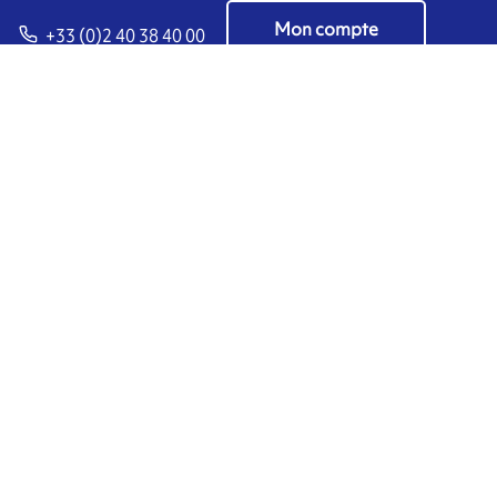
Mon compte
+33 (0)2 40 38 40 00
FR
Gérer les cookies
ARMOR-IIMAK copyright ©
2026
Mentions Légales
POLITIQUE EXTERNE DE PROTECTION DES
DONNEES A CARACTERE PERSONNEL