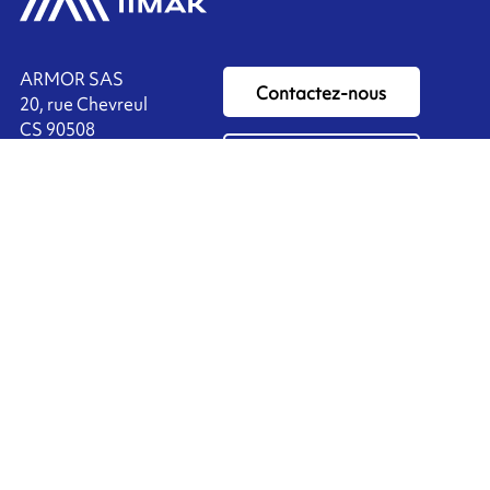
ARMOR SAS
Contactez-nous
20, rue Chevreul
CS 90508
44105 NANTES CEDEX 4
Ink'side
FRANCE
Mon compte
+33 (0)2 40 38 40 00
FR
Gérer les cookies