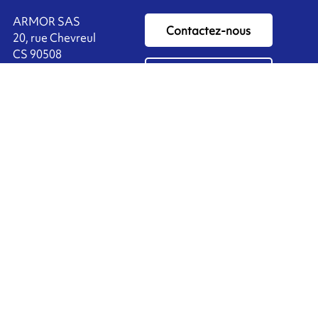
ARMOR SAS
Contactez-nous
20, rue Chevreul
CS 90508
44105 NANTES CEDEX 4
Ink'side
FRANCE
Mon compte
+33 (0)2 40 38 40 00
FR
Gérer les cookies