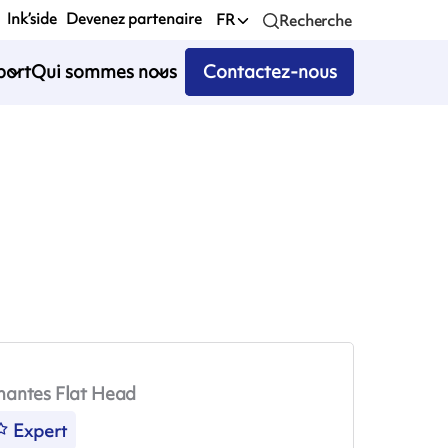
Ink’side
Devenez partenaire
FR
Recherche
port
Qui sommes nous
Contactez-nous
mantes Flat Head
Expert