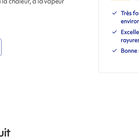
 la chaleur, à la vapeur
Très fo
enviro
Excelle
rayure
Bonne 
it