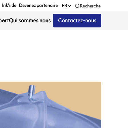
Ink’side
Devenez partenaire
FR
Recherche
port
Qui sommes nous
Contactez-nous