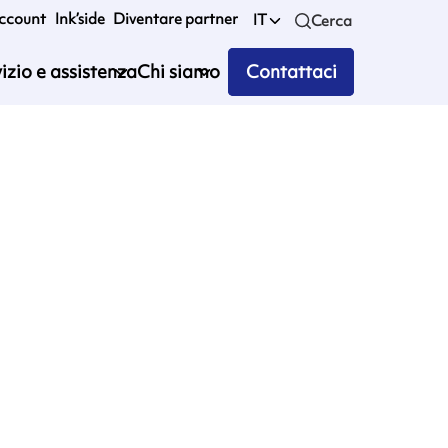
account
Ink’side
Diventare partner
IT
Cerca
izio e assistenza
Chi siamo
Contattaci