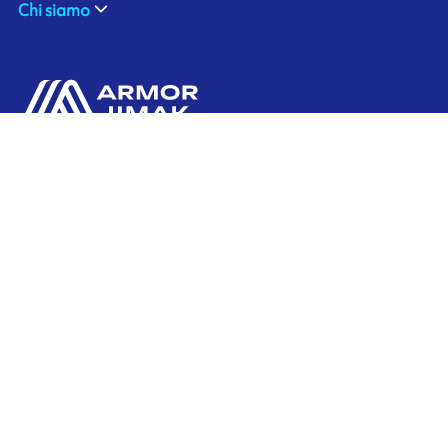
Chi siamo
Contattaci
Ink'side
Il mio account
IT