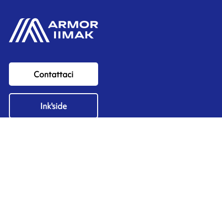
Contattaci
Ink'side
Il mio account
IT
Gestisci i cookie