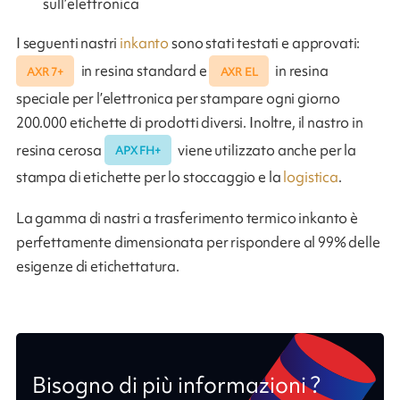
sull’elettronica
I seguenti nastri
inkanto
sono stati testati e approvati:
in resina standard e
in resina
AXR 7+
AXR EL
speciale per l’elettronica per stampare ogni giorno
200.000 etichette di prodotti diversi. Inoltre, il nastro in
resina cerosa
viene utilizzato anche per la
APX FH+
stampa di etichette per lo stoccaggio e la
logistica
.
La gamma di nastri a trasferimento termico inkanto è
perfettamente dimensionata per rispondere al 99% delle
esigenze di etichettatura.
Bisogno di più informazioni ?