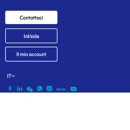
Contattaci
Ink'side
Il mio account
IT
Gestisci i cookie
ARMOR-IIMAK copyright ©
2026