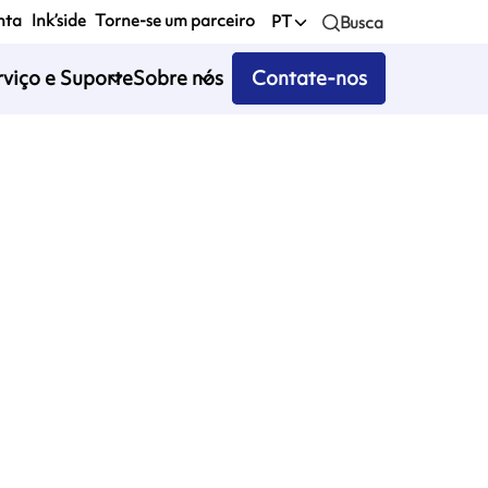
nta
Ink’side
Torne-se um parceiro
PT
Busca
rviço e Suporte
Sobre nós
Contate-nos