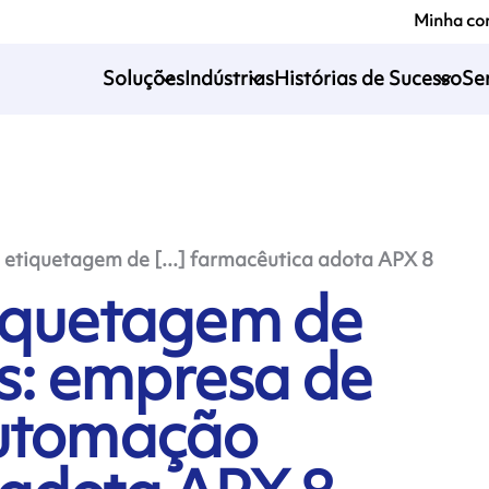
Minha co
Soluções
Indústrias
Histórias de Sucesso
Se
 etiquetagem de [...] farmacêutica adota APX 8
tiquetagem de
: empresa de
automação