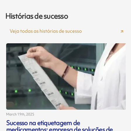
Histórias de sucesso
Veja todas as histórias de sucesso
March 19th, 2025
J
Sucesso na etiquetagem de
medicamentos: empresa de soluções de