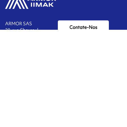
ARMOR SAS
Contate-Nos
20, rue Chevreul
CS 90508
44105 NANTES CEDEX 4
Ink'side
FRANCE
Minha conta
+33 (0)2 40 38 40 00
PT
Gerenciar cookies