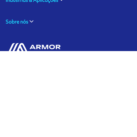
Sobre nós
ARMOR SAS
Contate-Nos
20, rue Chevreul
CS 90508
44105 NANTES CEDEX 4
Ink'side
FRANCE
Minha conta
+33 (0)2 40 38 40 00