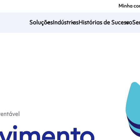
Minha co
Soluções
Indústrias
Histórias de Sucesso
Se
entável
vimento