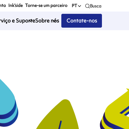
nta
Ink’side
Torne-se um parceiro
PT
Busca
rviço e Suporte
Sobre nós
Contate-nos