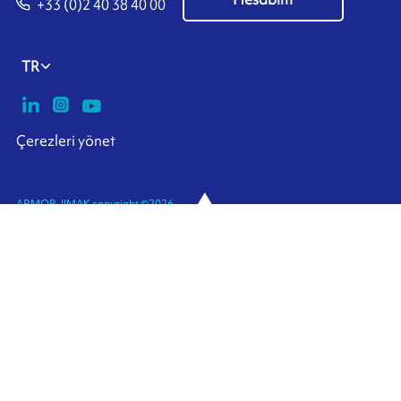
+33 (0)2 40 38 40 00
TR
Çerezleri yönet
ARMOR-IIMAK copyright ©
2026
Kişisel veriler
Yasal bilgiler