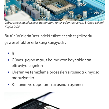
Laboratuvarda bilgisayar donanımını tamir eden teknisyen. Stüdyo çekimi.
Küçük DOF
Bu tür ürünlerin üzerindeki etiketler çok çeşitli zorlu
çevresel faktörlerle karşı karşıyadır:
Isı
Güneş ışığına maruz kalmaktan kaynaklanan
ultraviyole ışınları
Üretim ve temizleme prosesleri sırasında kimyasal
maruziyetler
Kullanım ve depolama sırasında aşınma