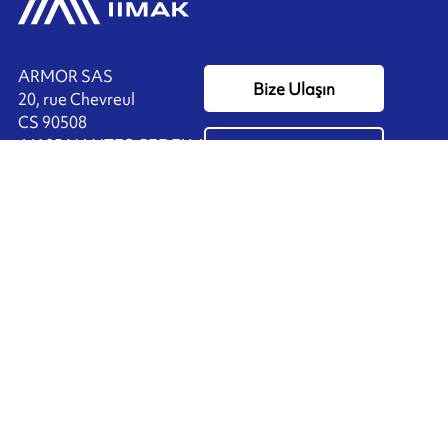
ARMOR SAS
Bize Ulaşın
20, rue Chevreul
CS 90508
44105 NANTES CEDEX 4
Ink'side
FRANCE
Hesabım
+33 (0)2 40 38 40 00
TR
Çerezleri yönet
ARMOR-IIMAK copyright ©
2026