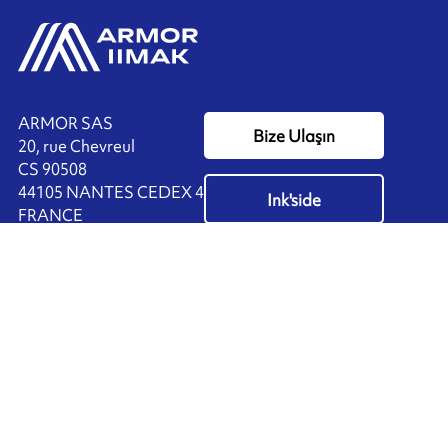
ARMOR SAS
Bize Ulaşın
20, rue Chevreul
CS 90508
44105 NANTES CEDEX 4
Ink'side
FRANCE
Hesabım
+33 (0)2 40 38 40 00
TR
Çerezleri yönet