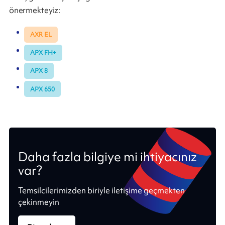
önermekteyiz:
AXR EL
APX FH+
APX 8
APX 650
Daha fazla bilgiye mi ihtiyacınız
var?
Temsilcilerimizden biriyle iletişime geçmekten
çekinmeyin