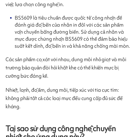
việc lựa chọn công nghệ in.
BS5609 là tiêu chuẩn được quốc tế công nhận để
đánh giá độ bền của nhãn in đối với các sản phẩm
vận chuyển bằng đường biển. Sử dụng cả nhãn và
mực được chứng nhận BS5609 có thể đảm bảo hiệu
suất kết dính, độ bền in và khả năng chống mài mòn.
Các sản phẩm cọ xát với nhau, dung môi nhỏ giọt và môi
trường bảo quản đòi hỏi khắt khe có thể khiến mực bị
cưỡng bức đáng kể.
Nhiệt, lạnh, độ ẩm, dung môi, tiếp xúc với tia cực tím:
không phải tất cả các loại mực đều cung cấp đủ sức đề
kháng.
Tại sao sử dụng công nghệ chuyển
nhiệt cho ứng dụng này?