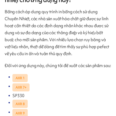
Bằng cách áp dụng quy trình in bằng cách sử dụng
Chuyển Nhiệt, các nhà sản xuất hóa chất giữ được sự linh
hoạt cần thiết do các định dạng nhãn khác nhau được sử
dụng và sự đa dạng của các thông điệp và ký hiệu bắt
buộc cho mỗi sản phẩm. Với nhiều lựa chọn ruy băng và
vật liệu nhãn, thật dễ dàng để tìm thấy sự phù hợp pefect
về yêu cầu in ấn và tuân thủ quy định.
Đối với ứng dụng này, chúng tôi đề xuất các sản phẩm sau:
AXR 1
AXR 7+
SP330
AXR 8
AXR 9