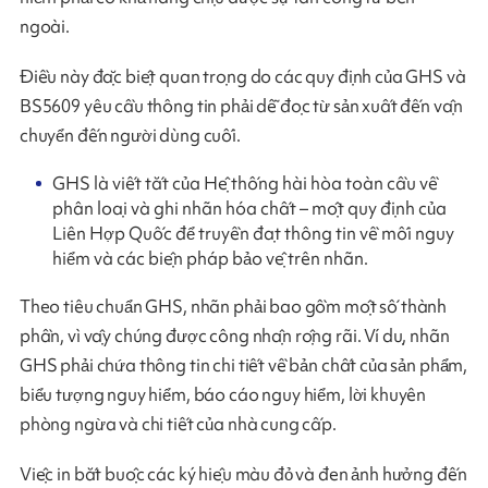
ngoài.
Điều này đặc biệt quan trọng do các quy định của GHS và
BS5609 yêu cầu thông tin phải dễ đọc từ sản xuất đến vận
chuyển đến người dùng cuối.
GHS là viết tắt của Hệ thống hài hòa toàn cầu về
phân loại và ghi nhãn hóa chất – một quy định của
Liên Hợp Quốc để truyền đạt thông tin về mối nguy
hiểm và các biện pháp bảo vệ trên nhãn.
Theo tiêu chuẩn GHS, nhãn phải bao gồm một số thành
phần, vì vậy chúng được công nhận rộng rãi. Ví dụ, nhãn
GHS phải chứa thông tin chi tiết về bản chất của sản phẩm,
biểu tượng nguy hiểm, báo cáo nguy hiểm, lời khuyên
phòng ngừa và chi tiết của nhà cung cấp.
Việc in bắt buộc các ký hiệu màu đỏ và đen ảnh hưởng đến