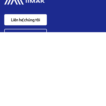
Liên hệ chúng tôi
Ink'side
Tài khoản của tôi
VI
Quản lý cookie
ARMOR-IIMAK copyright ©
2026