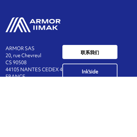
ARMOR SAS
联系我们
20, rue Chevreul
CS 90508
44105 NANTES CEDEX 4
Ink'side
FRANCE
我的账户
+33 (0)2 40 38 40 00
ZH