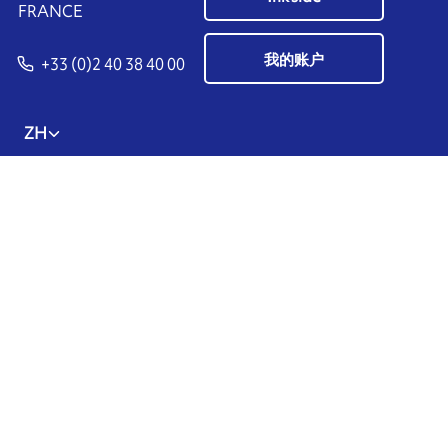
FRANCE
我的账户
+33 (0)2 40 38 40 00
ZH
管理cookies
ARMOR-IIMAK copyright ©
2026
个人数据
法律声明和个人信息保护
粤ICP备19037465号