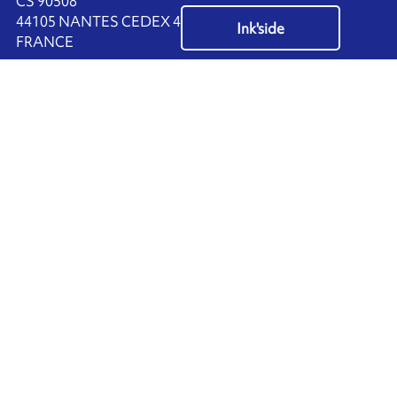
CS 90508
44105 NANTES CEDEX 4
Ink'side
FRANCE
我的账户
+33 (0)2 40 38 40 00
ZH
管理cookies
ARMOR-IIMAK copyright ©
2026
个人数据
法律声明和个人信息保护
粤ICP备19037465号