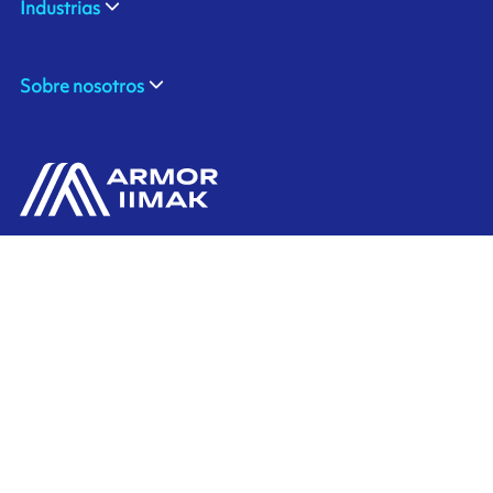
Industrias
Sobre nosotros
ARMOR SAS
Contáctenos
20, rue Chevreul
CS 90508
44105 NANTES CEDEX 4
Ink'side
FRANCE
Mi cuenta
+33 (0)2 40 38 40 00