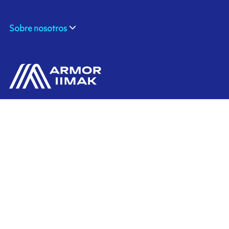
Sobre nosotros
ARMOR SAS
Contáctenos
20, rue Chevreul
CS 90508
44105 NANTES CEDEX 4
Ink'side
FRANCE
Mi cuenta
+33 (0)2 40 38 40 00
ES