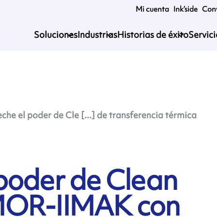
Mi cuenta
Ink’side
Conv
Soluciones
Industrias
Historias de éxito
Servic
che el poder de Cle [...] de transferencia térmica
poder de Clean
MOR-IIMAK con