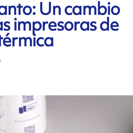
kanto: Un cambio
as impresoras de
 térmica
r