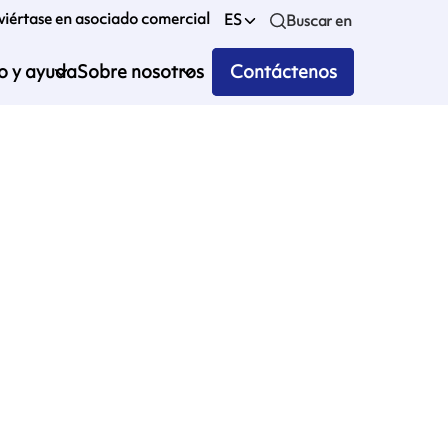
iértase en asociado comercial
ES
Buscar en
io y ayuda
Sobre nosotros
Contáctenos