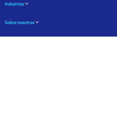
Industrias
Sobre nosotros
ARMOR SAS
Contáctenos
20, rue Chevreul
CS 90508
44105 NANTES CEDEX 4
Ink'side
FRANCE
Mi cuenta
+33 (0)2 40 38 40 00