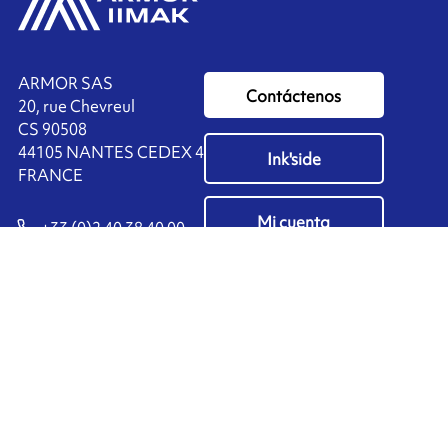
ARMOR SAS
Contáctenos
20, rue Chevreul
CS 90508
44105 NANTES CEDEX 4
Ink'side
FRANCE
Mi cuenta
+33 (0)2 40 38 40 00
ES
Administrar cookies