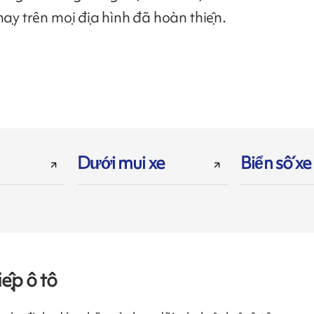
hạy trên mọi địa hình đã hoàn thiện.
Dưới mui xe
Biển số xe
ệp ô tô