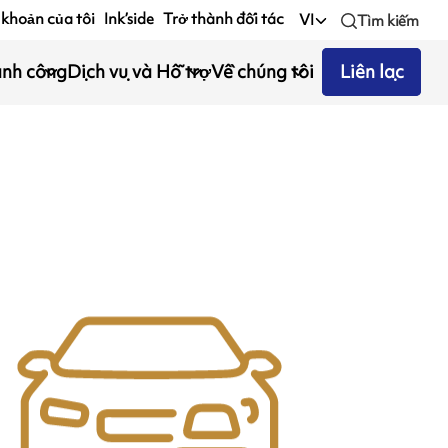
 khoản của tôi
Ink’side
Trở thành đối tác
VI
Tìm kiếm
ành công
Dịch vụ và Hỗ trợ
Về chúng tôi
Liên lạc