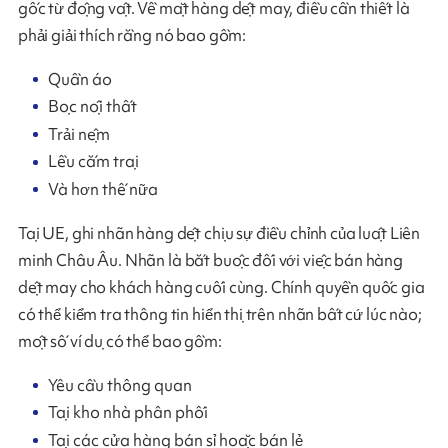
gốc từ động vật. Về mặt hàng dệt may, điều cần thiết là
phải giải thích rằng nó bao gồm:
Quần áo
Bọc nội thất
Trải nệm
Lều cắm trại
Và hơn thế nữa
Tại UE, ghi nhãn hàng dệt chịu sự điều chỉnh của luật Liên
minh Châu Âu. Nhãn là bắt buộc đối với việc bán hàng
dệt may cho khách hàng cuối cùng. Chính quyền quốc gia
có thể kiểm tra thông tin hiển thị trên nhãn bất cứ lúc nào;
một số ví dụ có thể bao gồm:
Yêu cầu thông quan
Tại kho nhà phân phối
Tại các cửa hàng bán sỉ hoặc bán lẻ