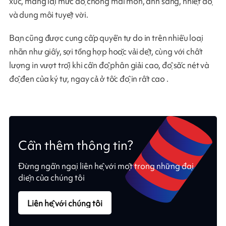
xúc, mang lại mức độ chống mài mòn, ánh sáng, nhiệt độ
và dung môi tuyệt vời.
Bạn cũng được cung cấp quyền tự do in trên nhiều loại
nhãn như giấy, sợi tổng hợp hoặc vải dệt, cùng với chất
lượng in vượt trội khi cần độ phân giải cao, độ sắc nét và
độ đen của ký tự, ngay cả ở tốc độ in rất cao .
Cần thêm thông tin?
Đừng ngần ngại liên hệ với một trong những đại
diện của chúng tôi
Liên hệ với chúng tôi