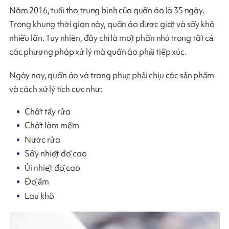
Năm 2016, tuổi thọ trung bình của quần áo là 35 ngày.
Trong khung thời gian này, quần áo được giặt và sấy khô
nhiều lần. Tuy nhiên, đây chỉ là một phần nhỏ trong tất cả
các phương pháp xử lý mà quần áo phải tiếp xúc.
Ngày nay, quần áo và trang phục phải chịu các sản phẩm
và cách xử lý tích cực như:
Chất tẩy rửa
Chất làm mềm
Nước rửa
Sấy nhiệt độ cao
Ủi nhiệt độ cao
Độ ẩm
Lau khô