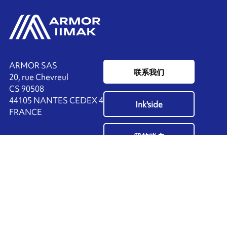
ARMOR SAS
联系我们
20, rue Chevreul
CS 90508
44105 NANTES CEDEX 4
Ink'side
FRANCE
我的账户
+33 (0)2 40 38 40 00
ZH
管理cookies