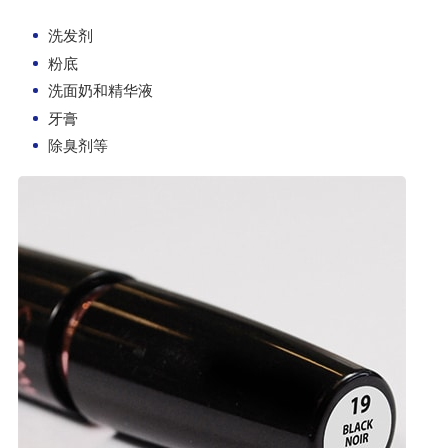
洗发剂
粉底
洗面奶和精华液
牙膏
除臭剂等