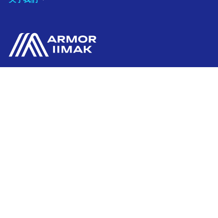
ARMOR SAS
联系我们
20, rue Chevreul
CS 90508
44105 NANTES CEDEX 4
Ink'side
FRANCE
我的账户
+33 (0)2 40 38 40 00
ZH